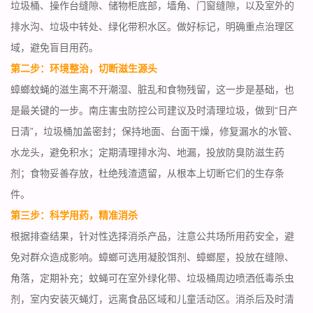
垃圾桶、操作台缝隙、储物柜底部，墙角、门窗缝隙，以及室外的
排水沟、垃圾中转处、绿化带积水区。做好标记，明确重点治理区
域，避免盲目用药。
第二步：环境整治，切断滋生源头
蟑螂蚊蝇的滋生离不开潮湿、脏乱和食物残留，这一步是基础，也
是最关键的一步。南庄害虫防控公司建议及时
清理垃圾
，做到“日产
日清”，垃圾桶加盖密封；保持地面、台面干燥，修复漏水的水管、
水龙头，避免积水；定期清理排水沟、地漏，投放防臭防滋生药
剂；食物妥善存放，杜绝残渣遗留，从根本上切断它们的生存条
件。
第三步：科学用药，精准消杀
根据排查结果，针对性选择消杀产品，注意公共场所用药安全，避
免对群众造成影响。蟑螂可选用凝胶饵剂、蟑螂屋，投放在缝隙、
角落，定期补充；蚊蝇可在室外绿化带、垃圾桶周边喷洒低毒
杀虫
剂
，室内安装灭蝇灯，远离食品区域和儿童活动区。消杀后及时清