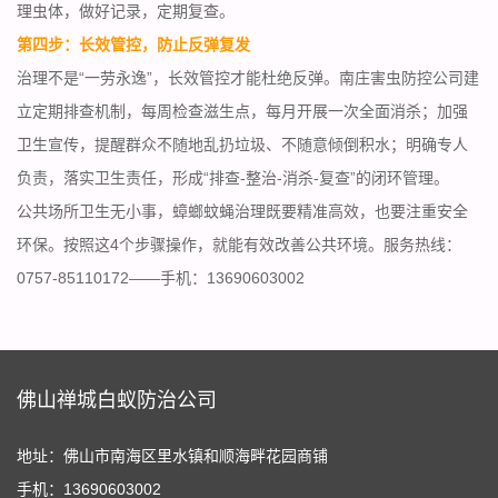
理虫体，做好记录，定期复查。
第四步：长效管控，防止反弹复发
治理不是“一劳永逸”，长效管控才能
杜绝反弹
。南庄害虫防控公司建
立定期排查机制，每周检查滋生点，每月开展一次全面消杀；加强
卫生宣传，提醒群众不随地乱扔垃圾、不随意倾倒积水；明确专人
负责，落实卫生责任，形成“排查-整治-消杀-复查”的闭环管理。
公共场所卫生无小事，蟑螂蚊蝇治理既要精准高效，也要注重安全
环保。按照这4个步骤操作，就能有效改善公共环境。服务热线：
0757-85110172——手机：13690603002
佛山禅城白蚁防治公司
地址：佛山市南海区里水镇和顺海畔花园商铺
手机：13690603002