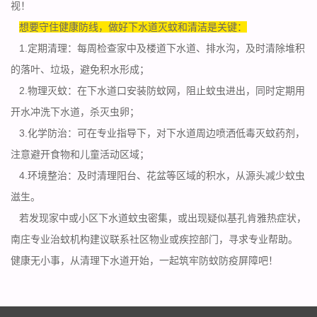
视！
想要守住健康防线，做好下水道灭蚊和清洁是关键：
1.定期清理：每周检查家中及楼道下水道、排水沟，及时清除堆积
的落叶、垃圾，避免积水形成；
2.物理灭蚊：在下水道口安装防蚊网，阻止蚊虫进出，同时定期用
开水冲洗下水道，杀灭虫卵；
3.化学防治：可在专业指导下，对下水道周边喷洒低毒灭蚊药剂，
注意避开食物和儿童
活动区域
；
4.环境整治：及时清理阳台、花盆等区域的积水，从源头减少蚊虫
滋生。
若发现家中或小区下水道
蚊虫密集
，或出现疑似基孔肯雅热症状，
南庄专业治蚊机构建议联系社区物业或疾控部门，寻求专业帮助。
健康无小事，从清理下水道开始，一起筑牢防蚊防疫屏障吧！